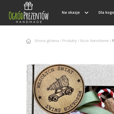
Na okazje
Dla kog
Strona główna
/ Produkty
/
Boże Narodzenie
/