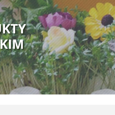
UKTY
SKIM