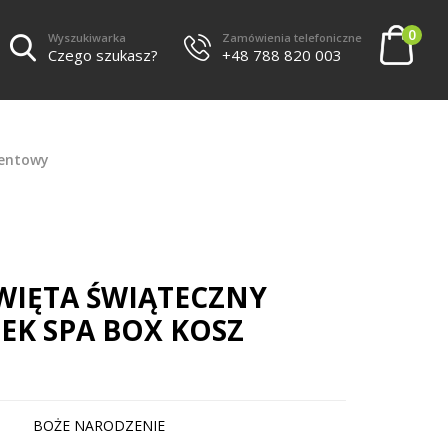
0
Wyszukiwarka
Zamówienia telefoniczne
Czego szukasz?
+48 788 820 003
zentowy
WIĘTA ŚWIĄTECZNY
EK SPA BOX KOSZ
BOŻE NARODZENIE