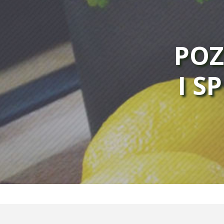
POZ
I S