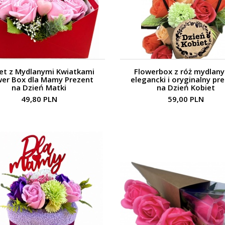
et z Mydlanymi Kwiatkami
Flowerbox z róż mydlany
wer Box dla Mamy Prezent
elegancki i oryginalny pr
na Dzień Matki
na Dzień Kobiet
49,80 PLN
59,00 PLN