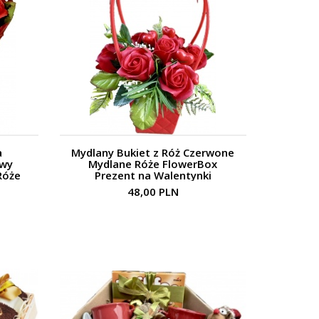
a
Mydlany Bukiet z Róż Czerwone
owy
Mydlane Róże FlowerBox
Róże
Prezent na Walentynki
48,00 PLN