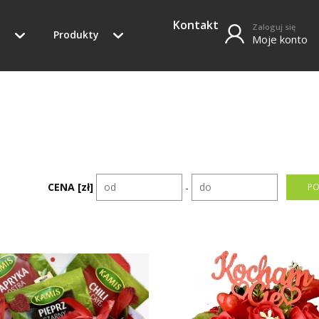
Kontakt
Zaloguj się
o
Produkty
Moje konto
CENA [zł]
-