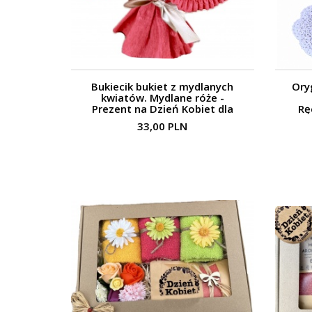
Bukiecik bukiet z mydlanych
Ory
kwiatów. Mydlane róże -
Prezent na Dzień Kobiet dla
Rę
pracownic, koleżanek,
33,00 PLN
nauczycielek