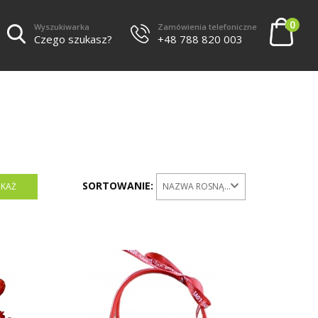
0
Wyszukiwarka
Zamówienia telefoniczne
Czego szukasz?
+48 788 820 003
SORTOWANIE:
NAZWA ROSNĄCO