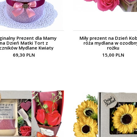
ginalny Prezent dla Mamy
Miły prezent na Dzień Kob
na Dzień Matki Tort z
róża mydlana w ozodb
czników Mydlane Kwiaty
rożku
69,30 PLN
15,00 PLN