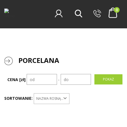
0
PORCELANA
CENA [zł]
-
SORTOWANIE:
NAZWA ROSNĄCO