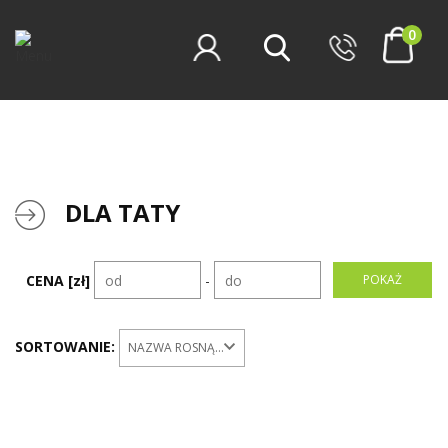
0
DLA TATY
CENA [zł]
-
SORTOWANIE:
NAZWA ROSNĄCO