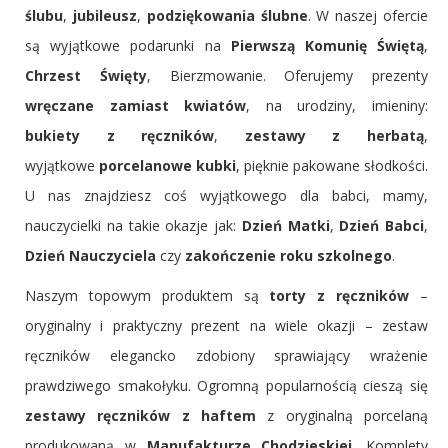
ślubu
,
jubileusz
,
podziękowania ślubne
. W naszej ofercie
są wyjątkowe podarunki na
Pierwszą Komunię Świętą
,
Chrzest Święty
, Bierzmowanie. Oferujemy prezenty
wręczane zamiast kwiatów
, na urodziny, imieniny:
bukiety z ręczników
,
zestawy z herbatą
,
wyjątkowe
porcelanowe kubki
, pięknie pakowane słodkości.
U nas znajdziesz coś wyjątkowego dla babci, mamy,
nauczycielki na takie okazje jak:
Dzień Matki
,
Dzień Babci
,
Dzień Nauczyciela
czy
zakończenie roku szkolnego
.
Naszym topowym produktem są
torty z ręczników
–
oryginalny i praktyczny prezent na wiele okazji – zestaw
ręczników elegancko zdobiony sprawiający wrażenie
prawdziwego smakołyku. Ogromną popularnością cieszą się
zestawy ręczników z haftem
z oryginalną porcelaną
produkowaną w
Manufakturze Chodzieskiej
. Komplety